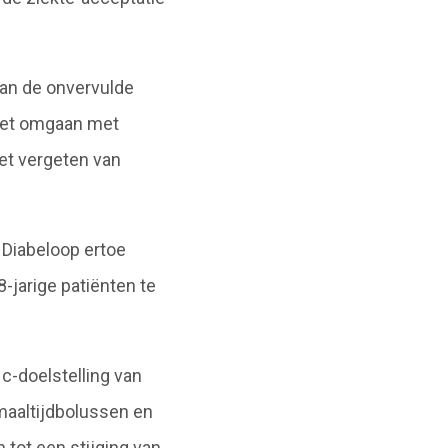
van de onvervulde
het omgaan met
het vergeten van
.
 Diabeloop ertoe
-jarige patiënten te
c-doelstelling van
maaltijdbolussen en
tot een stijging van