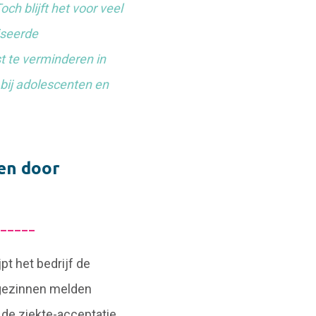
h blijft het voor veel
iseerde
t te verminderen in
 bij adolescenten en
en door
_____
pt het bedrijf de
 gezinnen melden
 de ziekte-acceptatie