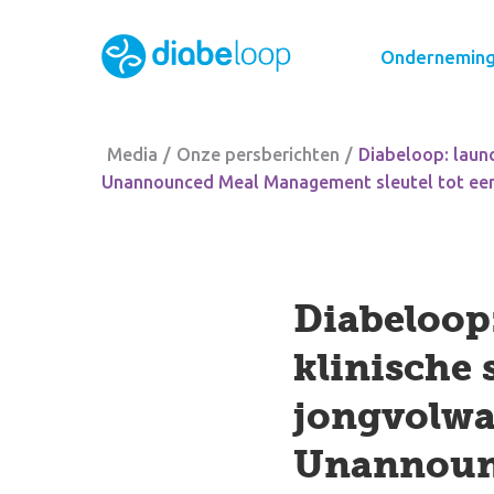
Ondernemin
Media
/
Onze persberichten
/
Diabeloop: laun
Unannounced Meal Management sleutel tot een 
Diabeloop
klinische 
jongvolwa
Unannounc