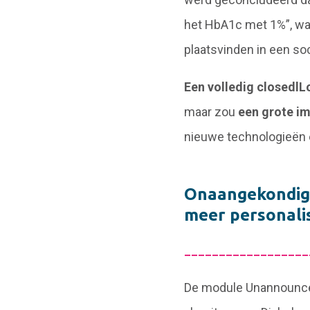
het HbA1c met 1%”, waa
plaatsvinden in een so
Een volledig closedl
maar zou
een grote im
nieuwe technologieën 
Onaangekondigd
meer personali
__________________
De module Unannounce