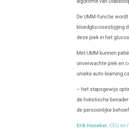
algoritme van Diabeloo
De UMM-functie wordt 
bloedglucosestijging d
deze piek in het gluco
Met UMM kunnen patiënt
onverwachte piek en c
unieke auto-learning c
– het stapsgewijs opti
de holistische benade
de persoonlijke behoeft
Erik Huneker
, CEO en 