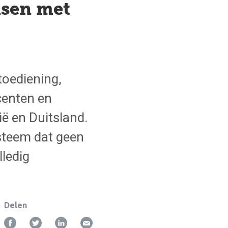
nsen met
toediening,
scenten en
ië en Duitsland.
ysteem dat geen
lledig
Delen