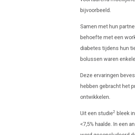
bijvoorbeeld.
Samen met hun partner 
behoefte met een wor
diabetes tijdens hun t
bolussen waren enkele
Deze ervaringen beves
hebben gebracht het pro
ontwikkelen.
2
Uit een studie
bleek i
<7,5% haalde. In een a
werd geconcludeerd dat