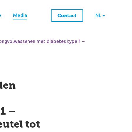
e
Media
Contact
NL
 jongvolwassenen met diabetes type 1 –
den
1 –
tel tot