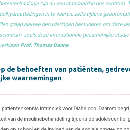
etestechnologie zijn nu een standaard in ons centrum. Toc
oolhydraattellingen in te voeren, zelfs tijdens geautomat
willen graag nieuwe benaderingen bestuderen om deze las
scentrum, zoals deze internationale gezamenlijke studie
verklaart
Prof. Thomas Danne
.
p de behoeften van patiënten, gedrev
ijke waarnemingen
_____________________________________________
patiëntenkennis intrinsiek voor Diabeloop. Daarom begrij
it van de insulinebehandeling tijdens de adolescentie;
den op school en de invloed van de sociale omgeving op