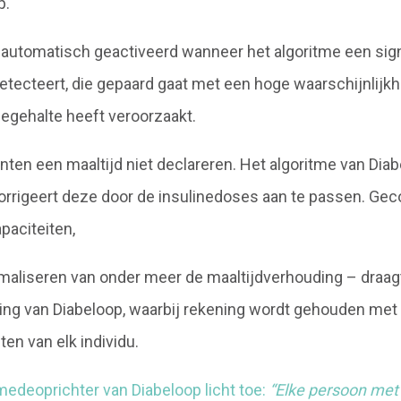
p.
automatisch geactiveerd wanneer het algoritme een sign
etecteert, die gepaard gaat met een hoge waarschijnlijkh
segehalte heeft veroorzaakt.
en een maaltijd niet declareren. Het algoritme van Dia
orrigeert deze door de insulinedoses aan te passen. Ge
apaciteiten,
maliseren van onder meer de maaltijdverhouding – draagt 
ring van Diabeloop, waarbij rekening wordt gehouden met
en van elk individu.
medeoprichter van Diabeloop licht toe:
“Elke persoon met 