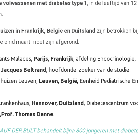
e volwassenen met diabetes type 1
, in de leeftijd van 12
n.
izen in Frankrijk, België en Duitsland
zijn betrokken b
e eind maart moet zijn afgerond:
ants Malades,
Parijs, Frankrijk
, afdeling Endocrinologie
. Jacques Beltrand
, hoofdonderzoeker van de studie.
enhuizen Leuven,
Leuven, België
, Eenheid Pediatrische E
krankenhaus,
Hannover, Duitsland
, Diabetescentrum vo
,
Prof. Thomas Danne
.
AUF DER BULT behandelt bijna 800 jongeren met diabete