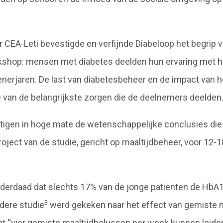
CEA-Leti bevestigde en verfijnde Diabeloop het begrip 
kshop: mensen met diabetes deelden hun ervaring met 
ienerjaren. De last van diabetesbeheer en de impact van 
 van de belangrijkste zorgen die de deelnemers deelden
tigen in hoge mate de wetenschappelijke conclusies die
ject van de studie, gericht op maaltijdbeheer, voor 12-18
nderdaad dat slechts 17% van de jonge patiënten de HbA1
3
ndere studie
werd gekeken naar het effect van gemiste 
 “vier gemiste maaltijdbolussen per week kunnen leiden 