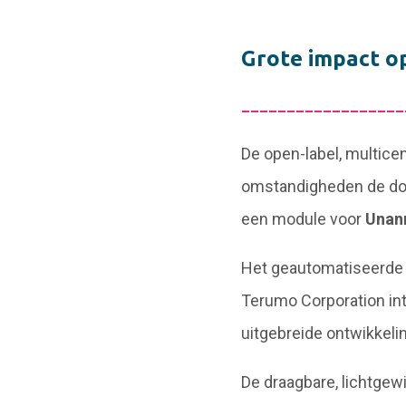
Grote impact o
__________________
De open-label, multice
omstandigheden de doe
een module voor
Unan
Het geautomatiseerde
Terumo Corporation int
uitgebreide ontwikke
De draagbare, lichtgew