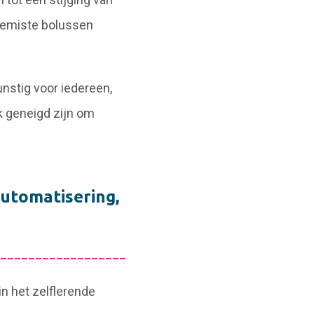
 gemiste bolussen
unstig voor iedereen,
k geneigd zijn om
utomatisering,
__________________
 het zelflerende