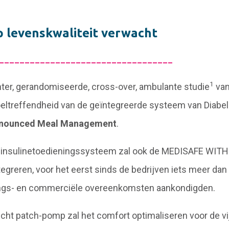
p levenskwaliteit verwacht
__________________________________
1
nter, gerandomiseerde, cross-over, ambulante studie
van
ltreffendheid van de geïntegreerde systeem van Diabe
nounced Meal Management
.
 insulinetoedieningssysteem zal ook de MEDISAFE WITH
egreren, voor het eerst sinds de bedrijven iets meer dan
lings- en commerciële overeenkomsten aankondigden.
icht patch-pomp zal het comfort optimaliseren voor de vij