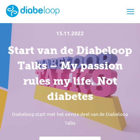
15.11.2022
Start van de Diabeloop
Talks – My passion
rules my life. Not
diabetes
Diabeloop start met het eerste deel van de Diabeloop
Talks