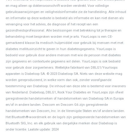
en mag alleen op doktersvoorschrift worden verstrekt. Voor volledige
gebruiksaanwijzingen en veiligheidsinformatie zie de handleiding.
Alle inhoud
en informatie op deze website is bedoeld als informatie en kan niet dienen als
vervanging voor het advies, de diagnose of het recept van een
gezondheidsprofessional. Alle beslissingen met betrekking tot je therapie en
behandeling moet besproken worden met je arts.
YourLoops is een CE-
gemarkeerd klasse IIa medisch hulpmiddel voor gebruik bij mensen met met
diabetes mellitusinzicht te geven in hun diabetesgegevens. YourLoops is
bedoeld voor gebruik door andere mensen met wie de persoon met diabetes
zijn gegevens en contextuele gegevens wil delen. YourLoops is ook bedoeld
voor gebruik door zorgverleners.
Wettelijke fabrikant van DBLG1/Yourloops
apparaten is Diabeloop SA.
© 2023 Diabeloop SA. Niets van deze website mag
worden gereproduceerd, in welke vorm dan ook, zonder voorafgaande
toestemming van Diabeloop. De inhoud van deze site is bestemd voor inwoners
van Nederland. Diabeloop, DBLG1, Rock Your Diabetes en YourLoops zijn ofwel
geregistreerde handelsmerken of handelsmerken van Diabeloop SA in Europa
en/of in andere landen. Dexcom en Dexcom G6 zijn geregistreerde
handelsmerken van Dexcom, Inc. in de Verenigde Staten en/of andere landen.
Het Bluetooth®-woordmerk en de logo’s zijn gedeponeerde handelsmerken van
Bluetooth SIG, Inc. en elk gebruik van dergelijke merken door Diabeloop is
onder licentie. Laatste update: 2024