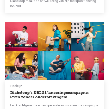
Diabeloop maakt de ontwikkeling van zijn merkpositionering
bekend.
Onderneming
Bedrijf Nieuws
Producten
Doe met ons mee
Media
Bedrijf
Diabeloop’s DBLG1 lanceringscampagne:
leven zonder onderbrekingen!
Français
English
Deutsch
Een krachtgevende emanciperende en inspirerende campagne
Español
Italiano
Nederlands