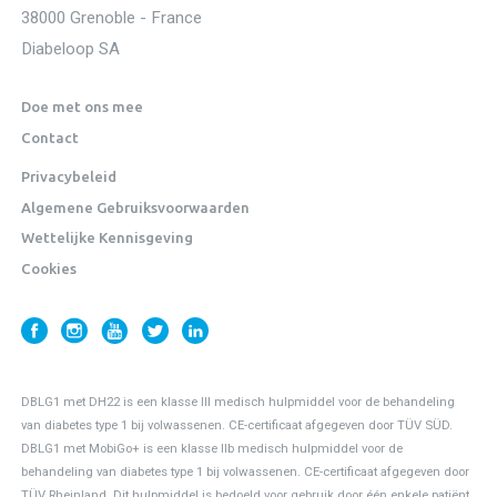
38000 Grenoble - France
Diabeloop SA
Doe met ons mee
Contact
Privacybeleid
Algemene Gebruiksvoorwaarden
Wettelijke Kennisgeving
Cookies
DBLG1 met DH22 is een klasse III medisch hulpmiddel voor de behandeling
van diabetes type 1 bij volwassenen. CE-certificaat afgegeven door TÜV SÜD.
DBLG1 met MobiGo+ is een klasse IIb medisch hulpmiddel voor de
behandeling van diabetes type 1 bij volwassenen. CE-certificaat afgegeven door
TÜV Rheinland.
Dit hulpmiddel is bedoeld voor gebruik door één enkele patiënt